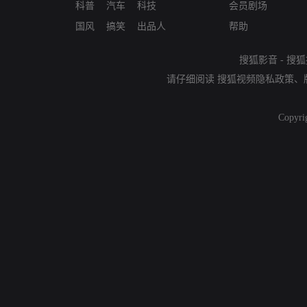
科普
汽车
科技
会员剧场
国风
搞笑
出品人
帮助
搜狐影音
-
搜狐
请仔细阅读
搜狐视频隐私政策
、
Copyri