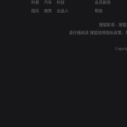
科普
汽车
科技
会员剧场
国风
搞笑
出品人
帮助
搜狐影音
-
搜狐
请仔细阅读
搜狐视频隐私政策
、
Copyri