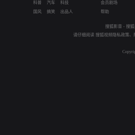
科普
汽车
科技
会员剧场
国风
搞笑
出品人
帮助
搜狐影音
-
搜狐
请仔细阅读
搜狐视频隐私政策
、
Copyri