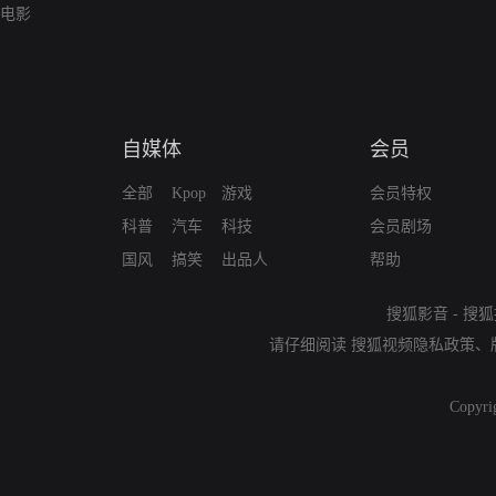
电影
自媒体
会员
全部
Kpop
游戏
会员特权
科普
汽车
科技
会员剧场
国风
搞笑
出品人
帮助
搜狐影音
-
搜狐
请仔细阅读
搜狐视频隐私政策
、
Copyri