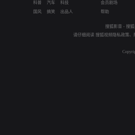
科普
汽车
科技
会员剧场
国风
搞笑
出品人
帮助
搜狐影音
-
搜狐
请仔细阅读
搜狐视频隐私政策
、
Copyri