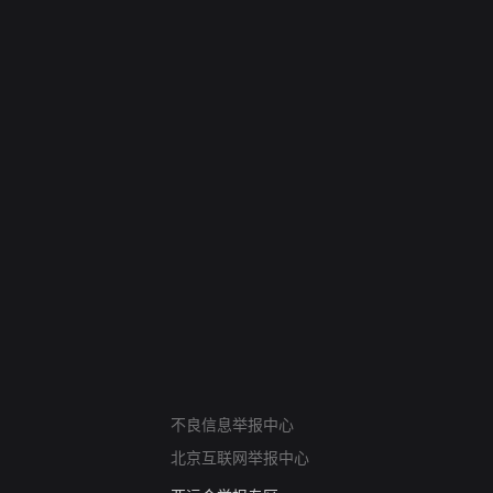
网络暴力有害信息举报
不良信息举报中心
12318 文化市场举报
北京互联网举报中心
算法推荐专项举报