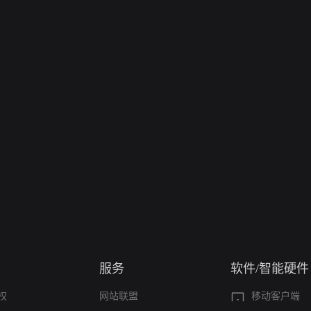
服务
软件/智能硬件
权
网站联盟
移动客户端