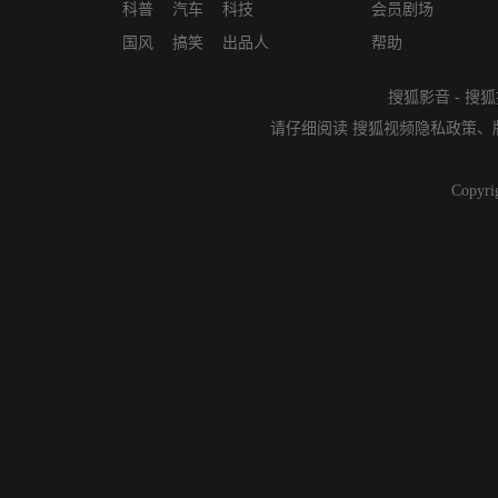
科普
汽车
科技
会员剧场
国风
搞笑
出品人
帮助
搜狐影音
-
搜狐
请仔细阅读
搜狐视频隐私政策
、
Copyri