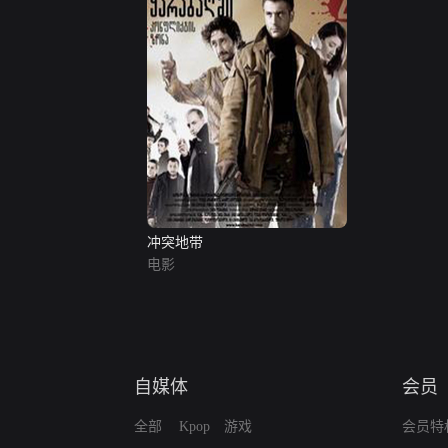
冲突地带
电影
自媒体
会员
全部
Kpop
游戏
会员特