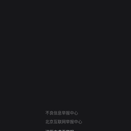
网络暴力有害信息举报
12318 文化市场举报
不良信息举报中心
算法推荐专项举报
北京互联网举报中心
亚运会举报专区