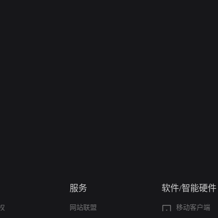
服务
软件/智能硬件
权
网站联盟
移动客户端