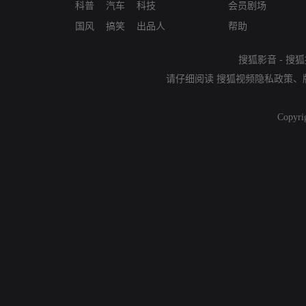
科普
汽车
科技
会员剧场
国风
搞笑
出品人
帮助
搜狐影音
-
搜狐
请仔细阅读
搜狐视频隐私政策
、
Copyri