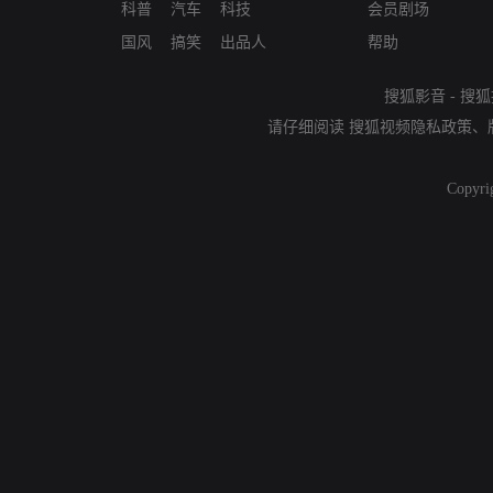
科普
汽车
科技
会员剧场
国风
搞笑
出品人
帮助
搜狐影音
-
搜狐
请仔细阅读
搜狐视频隐私政策
、
Copyri