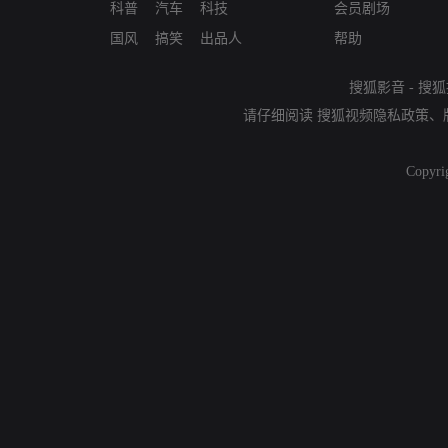
科普
汽车
科技
会员剧场
国风
搞笑
出品人
帮助
搜狐影音
-
搜狐
请仔细阅读
搜狐视频隐私政策
、
Copyri