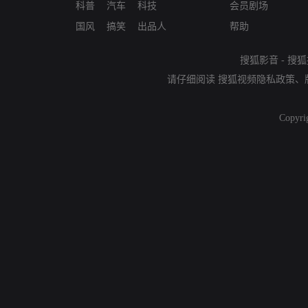
科普
汽车
科技
会员剧场
国风
搞笑
出品人
帮助
搜狐影音
-
搜狐
请仔细阅读
搜狐视频隐私政策
、
Copyri