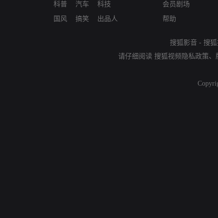
科普
汽车
科技
会员剧场
国风
搞笑
出品人
帮助
搜狐影音
-
搜狐
请仔细阅读
搜狐视频隐私政策
、
Copyri