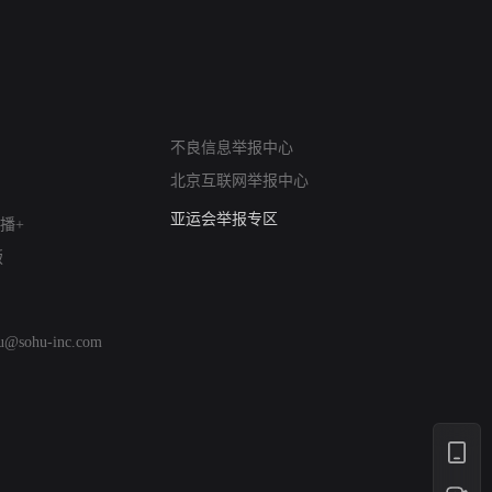
网络暴力有害信息举报
不良信息举报中心
12318 文化市场举报
北京互联网举报中心
算法推荐专项举报
亚运会举报专区
播+
涉历史虚无举报
版
网络谣言信息专项
涉政举报入口
涉未成年人举报
hu@sohu-inc.com
清朗自媒体乱象举报
涉民族宗教有害信息举报
清朗·生活服务类内容举报
清朗春节网络环境整治
涉企举报专区