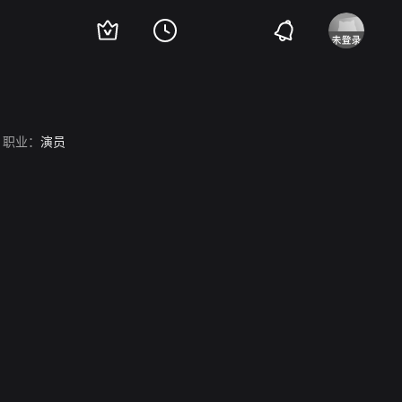
职业：
演员