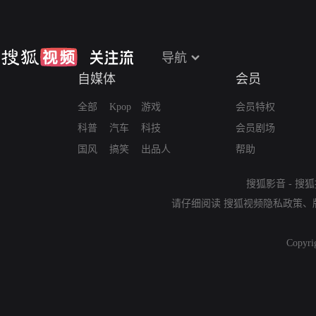
导航
自媒体
会员
全部
Kpop
游戏
会员特权
科普
汽车
科技
会员剧场
国风
搞笑
出品人
帮助
搜狐影音
-
搜狐
请仔细阅读
搜狐视频隐私政策
、
Copyri