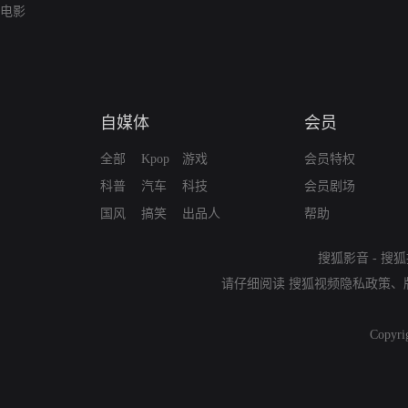
电影
自媒体
会员
全部
Kpop
游戏
会员特权
科普
汽车
科技
会员剧场
国风
搞笑
出品人
帮助
搜狐影音
-
搜狐
请仔细阅读
搜狐视频隐私政策
、
Copyri