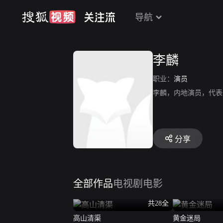
导航
李麟
职业：
演员
李麟，内地演员，代表
分享
全部作品
电视剧
电影
共28全
高山清渠
黄金迷局