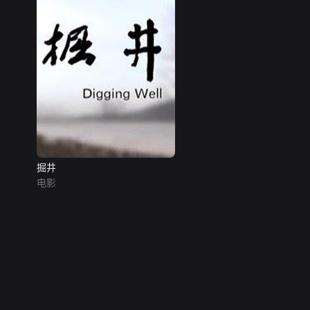
掘井
电影