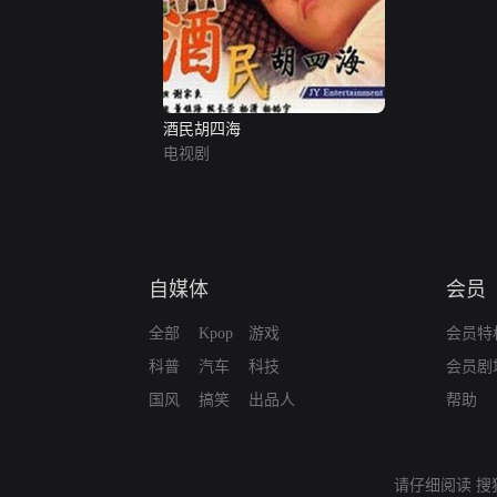
酒民胡四海
电视剧
自媒体
会员
全部
Kpop
游戏
会员特
科普
汽车
科技
会员剧
国风
搞笑
出品人
帮助
请仔细阅读
搜