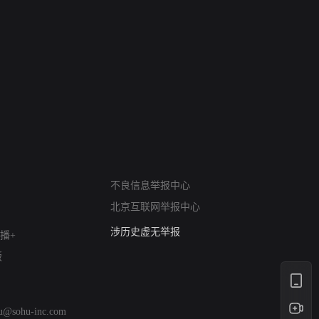
网络暴力有害信息举报
12318 文化市场举报
不良信息举报中心
算法推荐专项举报
北京互联网举报中心
亚运会举报专区
涉历史虚无举报
播+
网络谣言信息专项
版
涉政举报入口
涉未成年人举报
清朗自媒体乱象举报
hu@sohu-inc.com