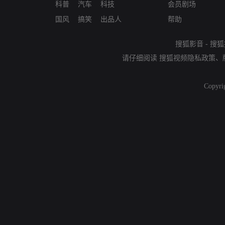
科普
汽车
科技
会员剧场
国风
搞笑
出品人
帮助
搜狐影音
-
搜狐
请仔细阅读
搜狐视频隐私政策
、
Copyri