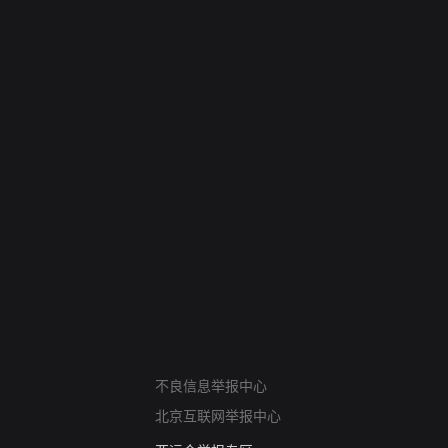
网络暴力有害信息举报
不良信息举报中心
12318 文化市场举报
北京互联网举报中心
算法推荐专项举报