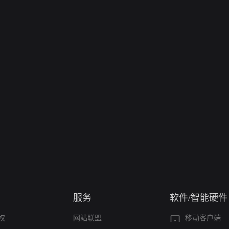
服务
软件/智能硬件
权
网站联盟
移动客户端