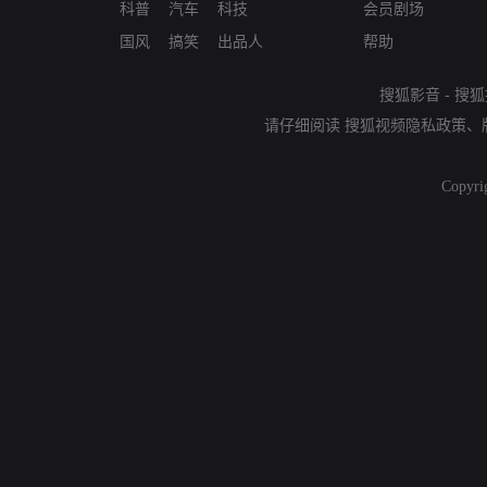
科普
汽车
科技
会员剧场
国风
搞笑
出品人
帮助
搜狐影音
-
搜狐
请仔细阅读
搜狐视频隐私政策
、
Copyri