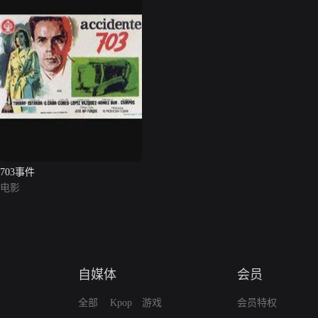
703事件
电影
自媒体
会员
全部
Kpop
游戏
会员特权