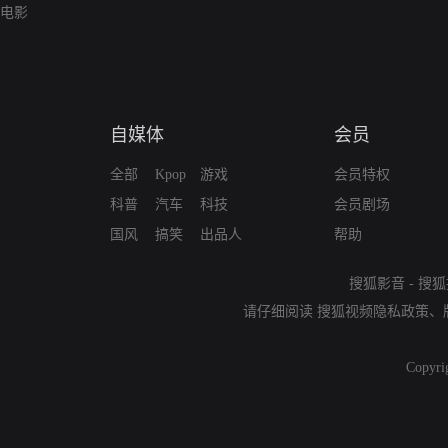
电影
自媒体
会员
全部
Kpop
游戏
会员特权
科普
汽车
科技
会员剧场
国风
搞笑
出品人
帮助
搜狐影音
-
搜狐
请仔细阅读
搜狐视频隐私政策
、
Copyri