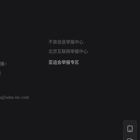
网络暴力有害信息举报
不良信息举报中心
12318 文化市场举报
北京互联网举报中心
算法推荐专项举报
亚运会举报专区
播+
涉历史虚无举报
版
网络谣言信息专项
涉政举报入口
涉未成年人举报
hu@sohu-inc.com
清朗自媒体乱象举报
涉民族宗教有害信息举报
清朗·生活服务类内容举报
清朗春节网络环境整治
涉企举报专区