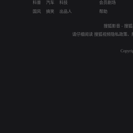
科普
汽车
科技
会员剧场
国风
搞笑
出品人
帮助
搜狐影音
-
搜狐
请仔细阅读
搜狐视频隐私政策
、
Copyri