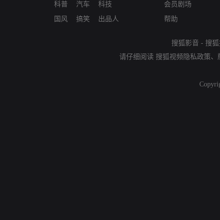
科普
汽车
科技
会员剧场
国风
搞笑
出品人
帮助
搜狐影音
-
搜狐
请仔细阅读
搜狐视频隐私政策
、
Copyri