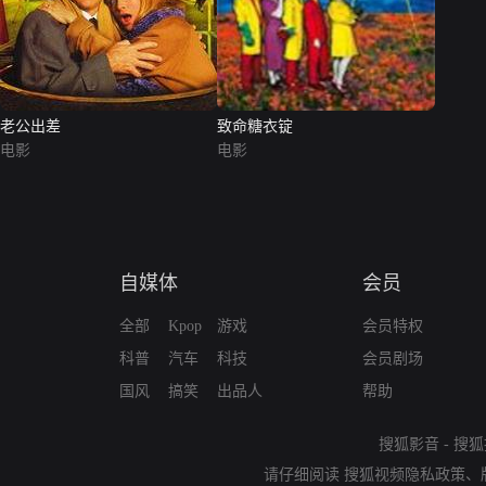
老公出差
致命糖衣锭
电影
电影
自媒体
会员
全部
Kpop
游戏
会员特权
科普
汽车
科技
会员剧场
国风
搞笑
出品人
帮助
搜狐影音
-
搜狐
请仔细阅读
搜狐视频隐私政策
、