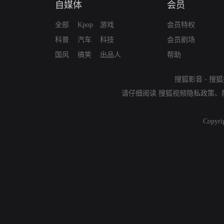
自媒体
会员
全部
Kpop
游戏
会员特权
科普
汽车
科技
会员剧场
国风
搞笑
出品人
帮助
搜狐影音
-
搜狐
请仔细阅读
搜狐视频隐私政策
、
Copyri