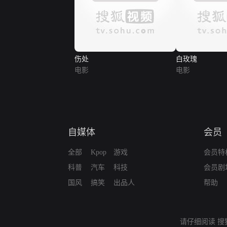
伤处
白玫瑰
电影
电影
自媒体
会员
全部
Kpop
游戏
会员特
科普
汽车
科技
会员剧
国风
搞笑
出品人
帮助
请仔细阅读
搜