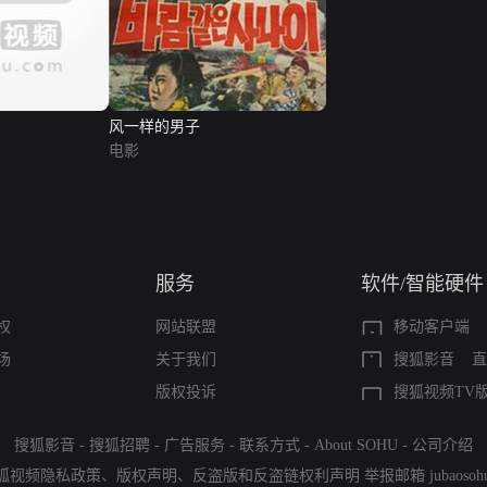
风一样的男子
电影
服务
软件/智能硬件
权
网站联盟
移动客户端
场
关于我们
搜狐影音
直
版权投诉
搜狐视频TV
搜狐影音
-
搜狐招聘
-
广告服务
-
联系方式
-
About SOHU
-
公司介绍
狐视频隐私政策
、
版权声明
、
反盗版和反盗链权利声明
举报邮箱
jubaoso