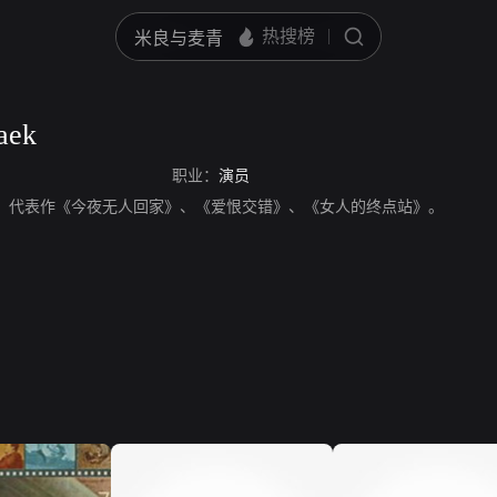
aek
职业：
演员
aek，演员，代表作《今夜无人回家》、《爱恨交错》、《女人的终点站》。