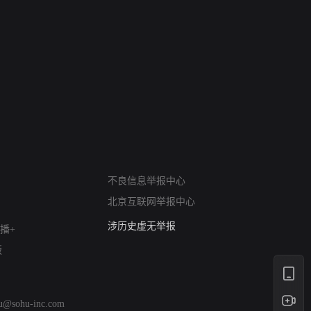
网络暴力有害信息举报
12318 文化市场举报
不良信息举报中心
算法推荐专项举报
北京互联网举报中心
亚运会举报专区
涉历史虚无举报
播+
网络谣言信息专项
版
涉政举报入口
涉未成年人举报
清朗自媒体乱象举报
hu@sohu-inc.com