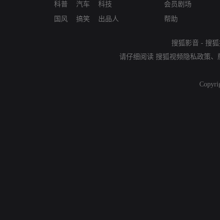
科普
汽车
科技
会员剧场
国风
搞笑
出品人
帮助
搜狐影音
-
搜狐
请仔细阅读
搜狐视频隐私政策
、
Copyri