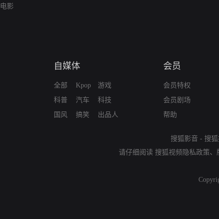
电影
自媒体
会员
全部
Kpop
游戏
会员特权
科普
汽车
科技
会员剧场
国风
搞笑
出品人
帮助
搜狐影音
-
搜狐
请仔细阅读
搜狐视频隐私政策
、
Copyri