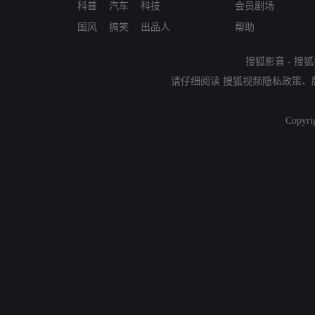
科普
汽车
科技
会员剧场
国风
搞笑
出品人
帮助
搜狐影音
-
搜狐
请仔细阅读
搜狐视频隐私政策
、
Copyri