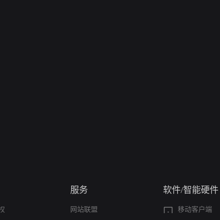
服务
软件/智能硬件
权
网站联盟
移动客户端