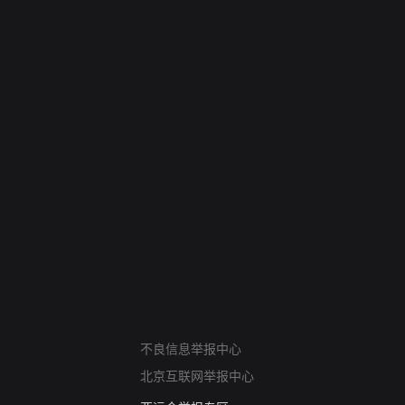
网络暴力有害信息举报
不良信息举报中心
12318 文化市场举报
北京互联网举报中心
算法推荐专项举报