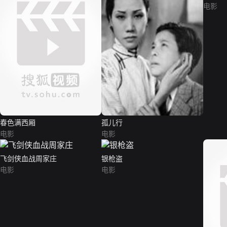
电影
春色满西厢
孤儿行
电影
电影
飞剑侠血战周家庄
银枪盗
电影
电影