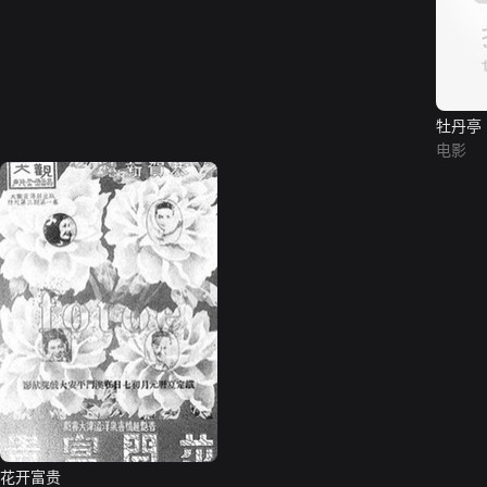
牡丹亭
电影
花开富贵