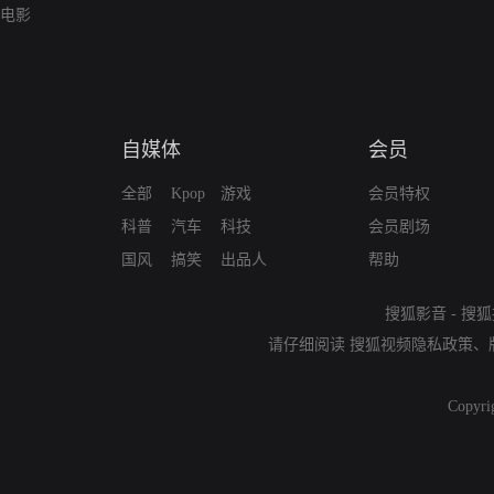
电影
自媒体
会员
全部
Kpop
游戏
会员特权
科普
汽车
科技
会员剧场
国风
搞笑
出品人
帮助
搜狐影音
-
搜狐
请仔细阅读
搜狐视频隐私政策
、
Copyri