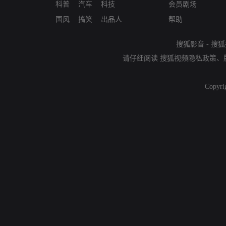
科普
汽车
科技
会员剧场
国风
搞笑
出品人
帮助
搜狐影音
-
搜狐
请仔细阅读
搜狐视频隐私政策
、
Copyri