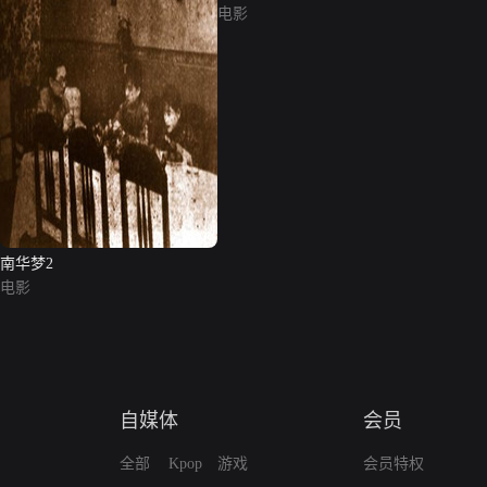
电影
南华梦2
电影
自媒体
会员
全部
Kpop
游戏
会员特权