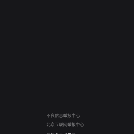
网络暴力有害信息举报
不良信息举报中心
12318 文化市场举报
北京互联网举报中心
算法推荐专项举报