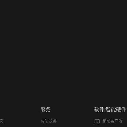
服务
软件/智能硬件
权
网站联盟
移动客户端