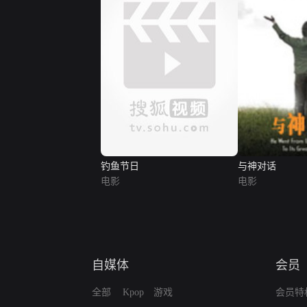
钓鱼节日
与神对话
电影
电影
自媒体
会员
全部
Kpop
游戏
会员特