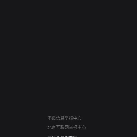
网络暴力有害信息举报
不良信息举报中心
12318 文化市场举报
北京互联网举报中心
算法推荐专项举报