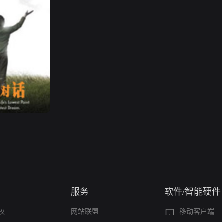
服务
软件/智能硬件
权
网站联盟
移动客户端