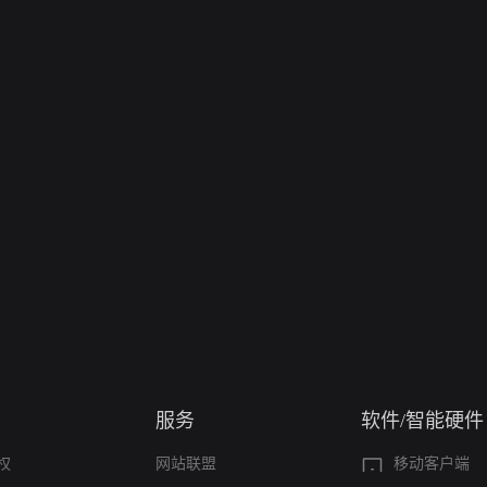
服务
软件/智能硬件
权
网站联盟
移动客户端