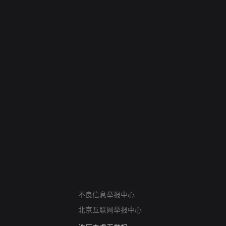
网络暴力有害信息举报
12318 文化市场举报
不良信息举报中心
算法推荐专项举报
北京互联网举报中心
亚运会举报专区