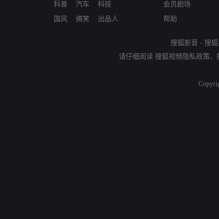
科普
汽车
科技
会员剧场
国风
搞笑
出品人
帮助
搜狐影音
-
搜狐
请仔细阅读
搜狐视频隐私政策
、
Copyri