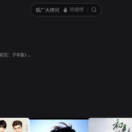
初见：子非鱼》。