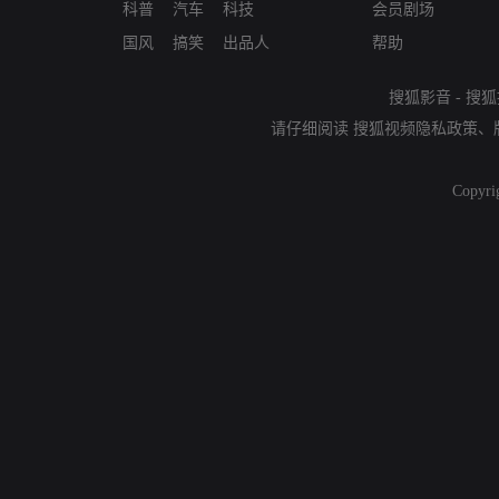
科普
汽车
科技
会员剧场
国风
搞笑
出品人
帮助
搜狐影音
-
搜狐
请仔细阅读
搜狐视频隐私政策
、
Copyri