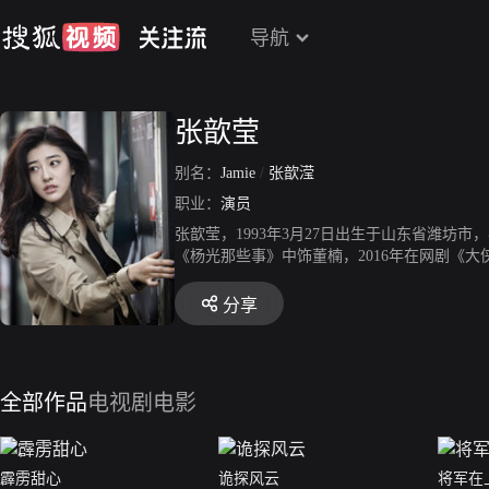
导航
张歆莹
别名：
Jamie
/
张歆滢
职业：
演员
张歆莹，1993年3月27日出生于山东省潍坊市
《杨光那些事》中饰董楠，2016年在网剧《大
017年在《鬼探风云》中饰林筱，2017年在电
我》中饰演闫瑶，2020年在网剧《少女大人》
分享
全部作品
电视剧
电影
霹雳甜心
诡探风云
将军在