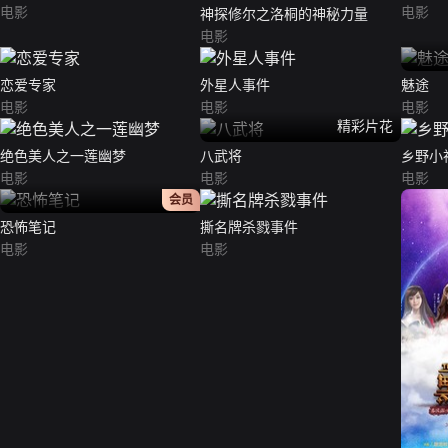
电影
电影
神探修尔之洛桐的神秘力量
电影
恋爱专家
外星人事件
魅途
电影
电影
电影
精彩片花
绝色美人之一莲幽梦
八武将
乡野小
电影
电影
电影
正片
会员
恐怖笔记
撕名牌杀戮事件
电影
电影