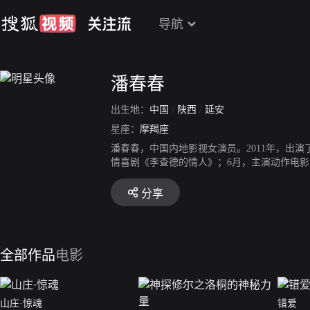
导航
潘春春
出生地：
中国
/
陕西
/
延安
星座：
摩羯座
潘春春，中国内地影视女演员。2011年，出
情喜剧《李查德的情人》；6月，主演动作电影
《黑暗之光》。2015年，参演由岳云鹏担纲主
《非常交易》；11月，主演网络系列动作电影
分享
全部作品
电影
山庄·惊魂
错爱