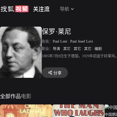
导航
保罗·莱尼
别名：
Paul Leni
/
Paul Josef Levi
职业：
导演
/
其它
/
其它
/
其它
/
编剧
1885年7月8日生于德国，1929年初逝于
分享
全部作品
电影
中国鹦