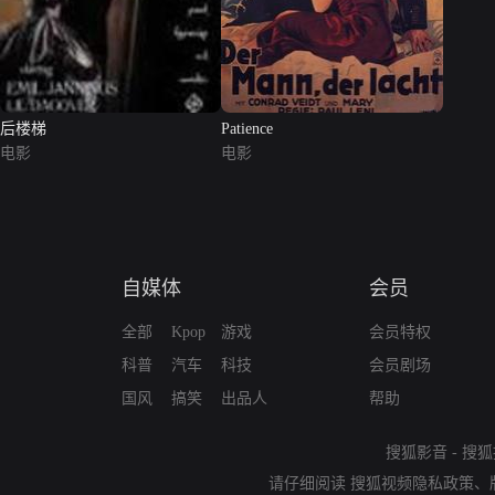
后楼梯
Patience
电影
电影
自媒体
会员
全部
Kpop
游戏
会员特权
科普
汽车
科技
会员剧场
国风
搞笑
出品人
帮助
搜狐影音
-
搜狐
请仔细阅读
搜狐视频隐私政策
、