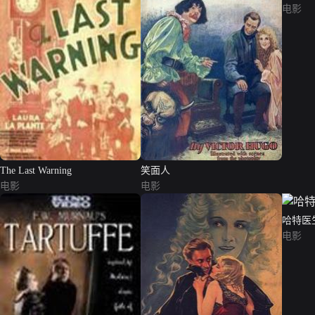
电影
The Last Warning
笑面人
电影
电影
哈特医
电影