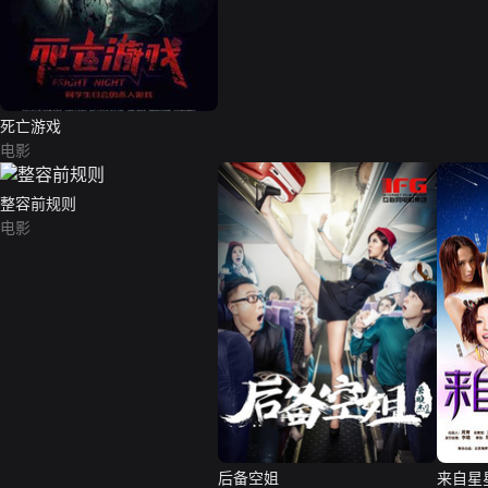
死亡游戏
电影
整容前规则
电影
后备空姐
来自星