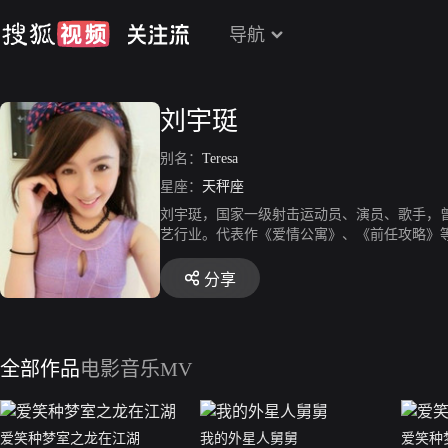
导航
刘宇珽
别名：
Teresa
星座：
天秤座
刘宇珽，国家一级射击运动员、演员、歌手，曾
艺行业。代表作《爱情公寓》、《前任攻略》
分享
全部作品
电影
音乐MV
爱笑种梦室之龙在江湖
我的外星人舅舅
爱笑种