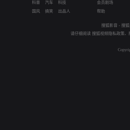
科普
汽车
科技
会员剧场
国风
搞笑
出品人
帮助
搜狐影音
-
搜狐
请仔细阅读
搜狐视频隐私政策
、
Copyri