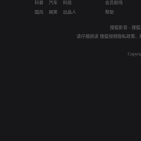
科普
汽车
科技
会员剧场
国风
搞笑
出品人
帮助
搜狐影音
-
搜狐
请仔细阅读
搜狐视频隐私政策
、
Copyri