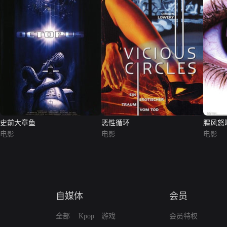
史前大章鱼
恶性循环
腥风怒
电影
电影
电影
自媒体
会员
全部
Kpop
游戏
会员特权