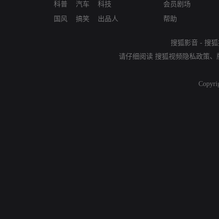
科普
汽车
科技
会员剧场
国风
搞笑
出品人
帮助
搜狐影音
-
搜狐
请仔细阅读
搜狐视频隐私政策
、
Copyri