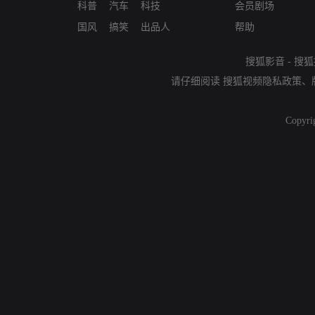
科普
汽车
科技
会员剧场
国风
搞笑
出品人
帮助
搜狐影音
-
搜狐
请仔细阅读
搜狐视频隐私政策
、
Copyri