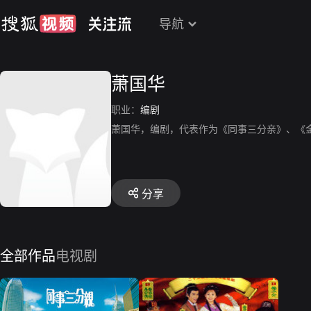
导航
萧国华
职业：
编剧
萧国华，编剧，代表作为《同事三分亲》、《
分享
全部作品
电视剧