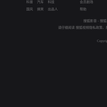
科普
汽车
科技
会员剧场
国风
搞笑
出品人
帮助
搜狐影音
-
搜狐
请仔细阅读
搜狐视频隐私政策
、
Copyri