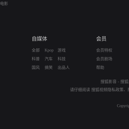
电影
自媒体
会员
全部
Kpop
游戏
会员特权
科普
汽车
科技
会员剧场
国风
搞笑
出品人
帮助
搜狐影音
-
搜狐
请仔细阅读
搜狐视频隐私政策
、
Copyri