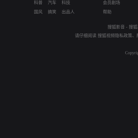
科普
汽车
科技
会员剧场
国风
搞笑
出品人
帮助
搜狐影音
-
搜狐
请仔细阅读
搜狐视频隐私政策
、
Copyri