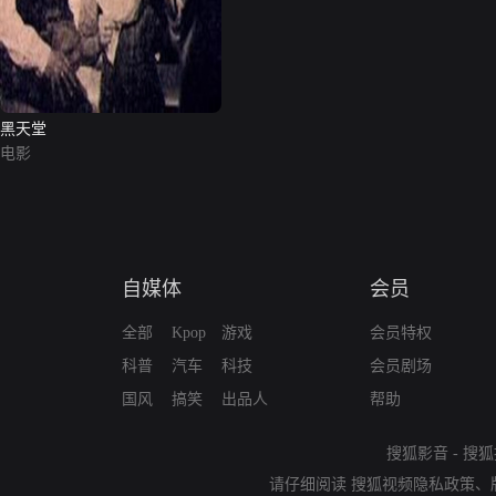
黑天堂
电影
自媒体
会员
全部
Kpop
游戏
会员特权
科普
汽车
科技
会员剧场
国风
搞笑
出品人
帮助
搜狐影音
-
搜狐
请仔细阅读
搜狐视频隐私政策
、